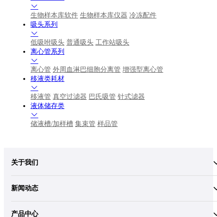
生物样本库软件
生物样本库仪器
冷冻配件
吸头系列
低吸咐吸头
普通吸头
工作站吸头
离心管系列
离心管
外周血淋巴细胞分离管
增强型离心管
移液类耗材
移液管
真空过滤器
巴氏吸管
针式滤器
液体储存类
储液槽/加样槽
集束管
样品管
关于我们
新闻动态
产品中心