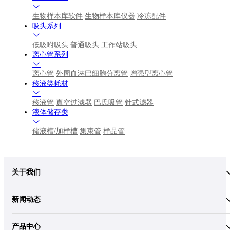
生物样本库软件
生物样本库仪器
冷冻配件
吸头系列
低吸咐吸头
普通吸头
工作站吸头
离心管系列
离心管
外周血淋巴细胞分离管
增强型离心管
移液类耗材
移液管
真空过滤器
巴氏吸管
针式滤器
液体储存类
储液槽/加样槽
集束管
样品管
关于我们
新闻动态
产品中心