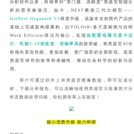
分析软件以来，科研界对“零门槛、高精度”类器官智能分
析的需求被激活。如今，NEST携第三代大模型——
GelNest Organoid V3
再度升级，该版本在前两代产品的
基础上完成架构级重构，以
YOLOv8+多尺度检测与自研
Work Efficient算法为核心，实现
低配置电脑无显卡运
行
、
性能
3–10倍提速
、
准确率高
的新突破，将类器官
AI分
析推向更高性能、更低依赖、更广场景的全新阶段。提高
类器官研究的效率和准确性，推动生命科学的创新与应
用。
用户可通过软件上传类器官图像数据，即可完成分
析，下载分析报告。可以流畅地使用类器官大批量照片分
析及数据处理功能，轻松拥有掌上实验室！
核心优势升级
助力科研