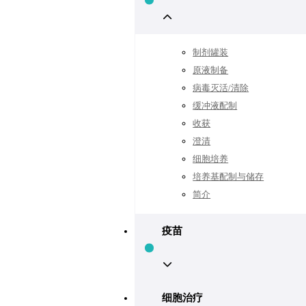
制剂罐装
原液制备
病毒灭活/清除
缓冲液配制
收获
澄清
细胞培养
培养基配制与储存
简介
疫苗
细胞治疗