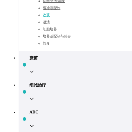
病毒灭活/清除
缓冲液配制
收获
澄清
细胞培养
培养基配制与储存
简介
疫苗
解决方案
细胞治疗
ADC