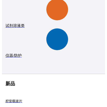
试剂溶液类
仪器/防护
新品
腔室载玻片