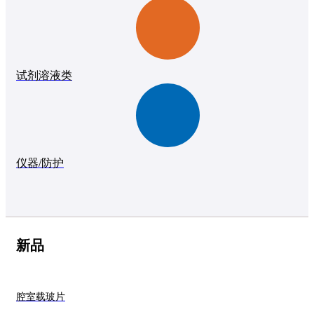
试剂溶液类
仪器/防护
新品
腔室载玻片