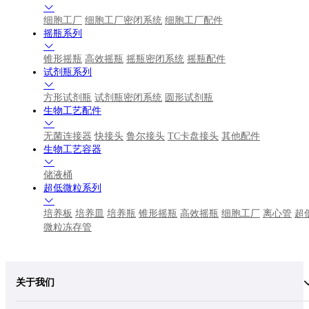
细胞工厂
细胞工厂密闭系统
细胞工厂配件
摇瓶系列
锥形摇瓶
高效摇瓶
摇瓶密闭系统
摇瓶配件
试剂瓶系列
方形试剂瓶
试剂瓶密闭系统
圆形试剂瓶
生物工艺配件
无菌连接器
快接头
鲁尔接头
TC卡盘接头
其他配件
生物工艺容器
储液桶
超低微粒系列
培养板
培养皿
培养瓶
锥形摇瓶
高效摇瓶
细胞工厂
离心管
超
微粒冻存管
关于我们