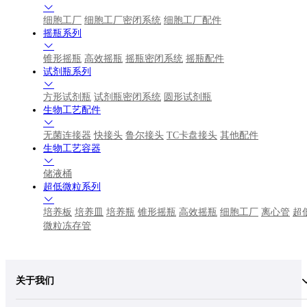
细胞工厂
细胞工厂密闭系统
细胞工厂配件
摇瓶系列
锥形摇瓶
高效摇瓶
摇瓶密闭系统
摇瓶配件
试剂瓶系列
方形试剂瓶
试剂瓶密闭系统
圆形试剂瓶
生物工艺配件
无菌连接器
快接头
鲁尔接头
TC卡盘接头
其他配件
生物工艺容器
储液桶
超低微粒系列
培养板
培养皿
培养瓶
锥形摇瓶
高效摇瓶
细胞工厂
离心管
超
微粒冻存管
关于我们