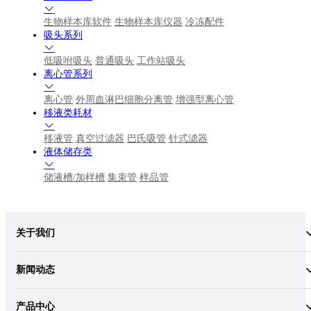
生物样本库软件
生物样本库仪器
冷冻配件
吸头系列
低吸咐吸头
普通吸头
工作站吸头
离心管系列
离心管
外周血淋巴细胞分离管
增强型离心管
移液类耗材
移液管
真空过滤器
巴氏吸管
针式滤器
液体储存类
储液槽/加样槽
集束管
样品管
关于我们
新闻动态
产品中心