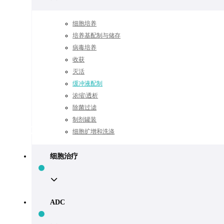
细胞培养
培养基配制与储存
病毒培养
收获
灭活
缓冲液配制
浓缩\透析
除菌过滤
制剂罐装
解决方案
细胞扩增和洗涤
细胞治疗
ADC