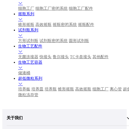
细胞工厂
细胞工厂密闭系统
细胞工厂配件
摇瓶系列
锥形摇瓶
高效摇瓶
摇瓶密闭系统
摇瓶配件
试剂瓶系列
方形试剂瓶
试剂瓶密闭系统
圆形试剂瓶
生物工艺配件
无菌连接器
快接头
鲁尔接头
TC卡盘接头
其他配件
生物工艺容器
储液桶
超低微粒系列
培养板
培养皿
培养瓶
锥形摇瓶
高效摇瓶
细胞工厂
离心管
超
微粒冻存管
关于我们